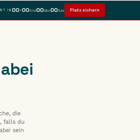
00
00
00
00
Platz sichern
NT IN
T
Std
Min
Sek
dabei
he, die
 falls du
abei sein