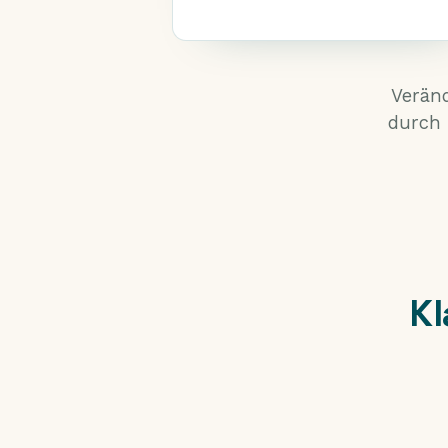
Veränd
durch
Kl