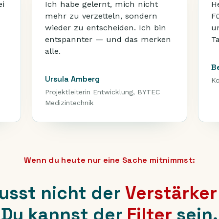
ei
Ich habe gelernt, mich nicht
H
mehr zu verzetteln, sondern
F
wieder zu entscheiden. Ich bin
u
entspannter — und das merken
T
alle.
Be
Ursula Amberg
Ko
Projektleiterin Entwicklung, BYTEC
Medizintechnik
Wenn du heute nur eine Sache mitnimmst:
usst nicht der
Verstärker
Du kannst der
Filter
sein.