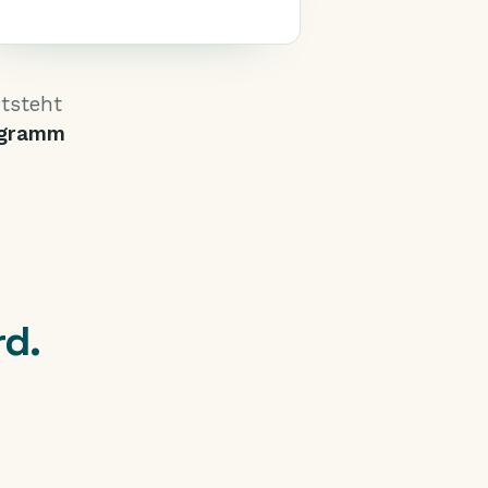
ntsteht
ogramm
rd.