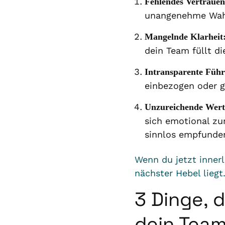
Fehlendes Vertraue
unangenehme Wah
Mangelnde Klarheit
dein Team füllt d
Intransparente Füh
einbezogen oder 
Unzureichende Wert
sich emotional zu
sinnlos empfunde
Wenn du jetzt inner
nächster Hebel liegt
3 Dinge, 
dein Team