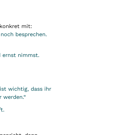
konkret mit:
m noch besprechen.
d ernst nimmst.
st wichtig, dass ihr
r werden.“
ft.