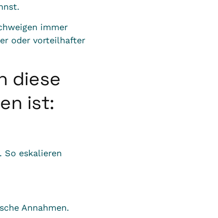
nnst.
schweigen immer
r oder vorteilhafter
n diese
n ist:
 So eskalieren
alsche Annahmen.