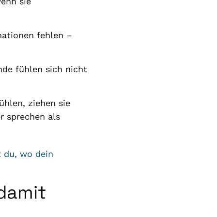
enn sie
mationen fehlen –
nde fühlen sich nicht
hlen, ziehen sie
r sprechen als
t du, wo dein
 damit