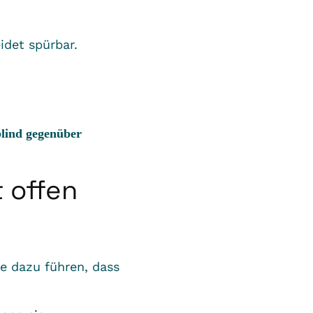
eidet spürbar.
blind gegenüber
 offen
ie dazu führen, dass