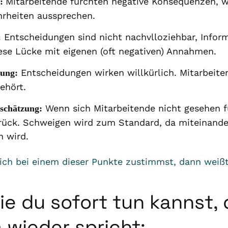
Mitarbeitende fürchten negative Konsequenzen, w
n:
rheiten aussprechen.
Entscheidungen sind nicht nachvlloziehbar, Infor
:
iese Lücke mit eigenen (oft negativen) Annahmen.
Entscheidungen wirken willkürlich. Mitarbeite
rung:
gehört.
Wenn sich Mitarbeitende nicht gesehen fü
schätzung:
rück. Schweigen wird zum Standard, da miteinande
n wird.
lich bei einem dieser Punkte zustimmst, dann weiß
.
die du sofort tun kannst,
 wieder spricht: