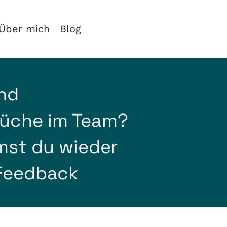
Über mich
Blog
und
üche im Team?
st du wieder
 Feedback