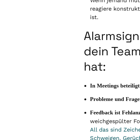
Wenn jemand mutig
reagiere konstruk
ist.
Alarmsign
dein Team
hat:
In Meetings beteili
Probleme und Frage
Feedback ist Fehlan
weichgespülter F
All das sind Zeic
Schweigen, Gerüc